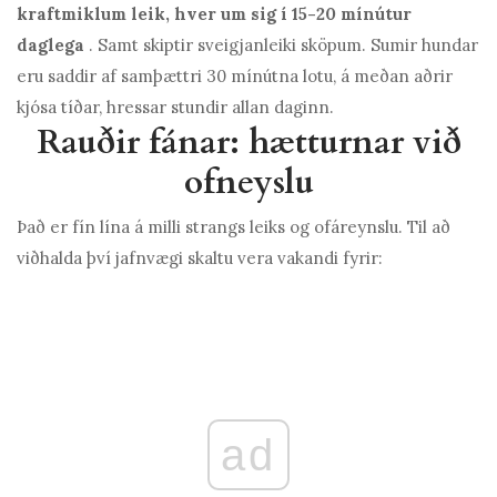
kraftmiklum leik, hver um sig í 15-20 mínútur
daglega
. Samt skiptir sveigjanleiki sköpum. Sumir hundar
eru saddir af samþættri 30 mínútna lotu, á meðan aðrir
kjósa tíðar, hressar stundir allan daginn.
Rauðir fánar: hætturnar við
ofneyslu
Það er fín lína á milli strangs leiks og ofáreynslu. Til að
viðhalda því jafnvægi skaltu vera vakandi fyrir:
ad