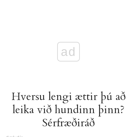
ad
Hversu lengi ættir þú að
leika við hundinn þinn?
Sérfræðiráð