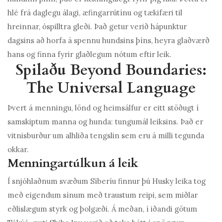
hlé frá daglegu álagi, æfingarrútínu og tækifæri til
hreinnar, óspilltra gleði. Það getur verið hápunktur
dagsins að horfa á spennu hundsins þíns, heyra glaðværð
hans og finna fyrir glaðlegum nótum eftir leik.
Spilaðu Beyond Boundaries:
The Universal Language
Þvert á menningu, lönd og heimsálfur er eitt stöðugt í
samskiptum manna og hunda: tungumál leiksins. Það er
vitnisburður um alhliða tengslin sem eru á milli tegunda
okkar.
Menningartúlkun á leik
Í snjóhlaðnum svæðum Síberíu finnur þú Husky leika tog
með eigendum sínum með traustum reipi, sem miðlar
eðlislægum styrk og þolgæði. Á meðan, í iðandi götum