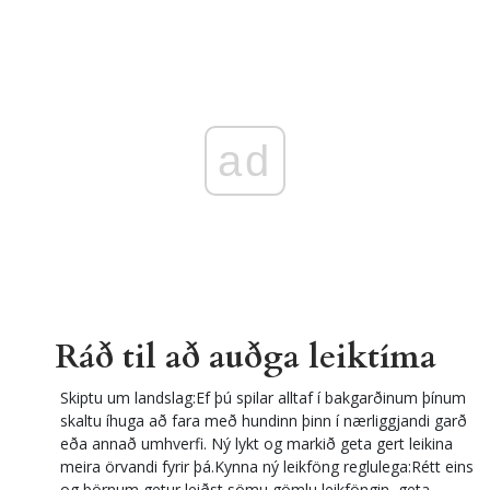
ad
Ráð til að auðga leiktíma
Skiptu um landslag:Ef þú spilar alltaf í bakgarðinum þínum
skaltu íhuga að fara með hundinn þinn í nærliggjandi garð
eða annað umhverfi. Ný lykt og markið geta gert leikina
meira örvandi fyrir þá.Kynna ný leikföng reglulega:Rétt eins
og börnum getur leiðst sömu gömlu leikföngin, geta