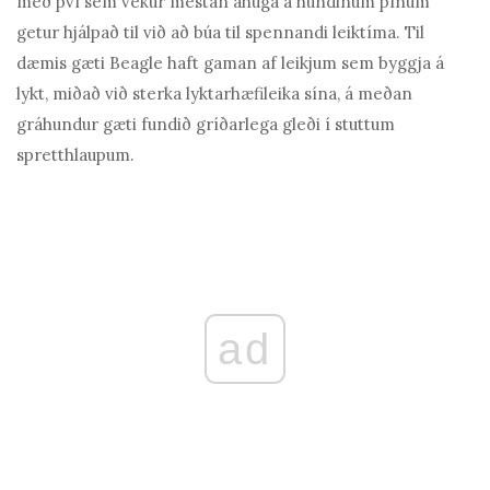
með því sem vekur mestan áhuga á hundinum þínum
getur hjálpað til við að búa til spennandi leiktíma. Til
dæmis gæti Beagle haft gaman af leikjum sem byggja á
lykt, miðað við sterka lyktarhæfileika sína, á meðan
gráhundur gæti fundið gríðarlega gleði í stuttum
spretthlaupum.
ad