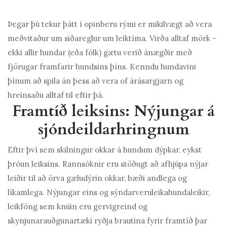
Þegar þú tekur þátt í opinberu rými er mikilvægt að vera
meðvitaður um siðareglur um leiktíma. Virða alltaf mörk -
ekki allir hundar (eða fólk) gætu verið ánægðir með
fjörugar framfarir hundsins þíns. Kenndu hundavini
þínum að spila án þess að vera of árásargjarn og
hreinsaðu alltaf til eftir þá.
Framtíð leiksins: Nýjungar á
sjóndeildarhringnum
Eftir því sem skilningur okkar á hundum dýpkar, eykst
þróun leiksins. Rannsóknir eru stöðugt að afhjúpa nýjar
leiðir til að örva gæludýrin okkar, bæði andlega og
líkamlega. Nýjungar eins og sýndarveruleikahundaleikir,
leikföng sem knúin eru gervigreind og
skynjunarauðgunartæki ryðja brautina fyrir framtíð þar