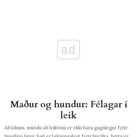
ad
Maður og hundur: Félagar í
leik
Að lokum, mundu að leiktími er ekki bara gagnlegur fyrir
hundinn þinn; það er lækningalegt fyrir þig líka. Þetta er