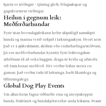
kjarni er stöðugur - tjáning gleði, félagsskapar og
gagnkvæmrar virðingar.
Heilun í gegnum leik:
Meðferðarhundar
Fyrir utan hversdagsleikann hefur skipulögð samskipti
hunda og manna verið virkjuð í lækningaskyni. Hvort sem
það er á sjúkrahúsum, skólum eða endurhæfingarstöðvum,
þá eru meðferðarhundar kynntir fyrir leiktengdum
athöfnum til að veita huggun, draga úr kvíða og aðstoða
við ýmis konar meðferð. Hér verður leikur meira en
gaman; það verður tæki til lækninga, bæði líkamlega og
tilfinningalega.
Global Dog Play Events
Um allan heim fagna viðburðir eins og snerpukeppni
hunda, frisbímót og hundakjötsveiðar anda leiksins. Þessir