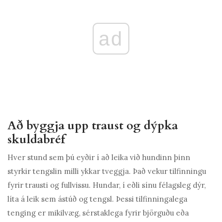
ad
Að byggja upp traust og dýpka
skuldabréf
Hver stund sem þú eyðir í að leika við hundinn þinn
styrkir tengslin milli ykkar tveggja. Það vekur tilfinningu
fyrir trausti og fullvissu. Hundar, í eðli sínu félagsleg dýr,
líta á leik sem ástúð og tengsl. Þessi tilfinningalega
tenging er mikilvæg, sérstaklega fyrir björguðu eða