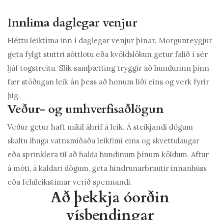
Innlima daglegar venjur
Fléttu leiktíma inn í daglegar venjur þínar. Morgunteygjur
geta fylgt stuttri sóttlotu eða kvöldslökun getur falið í sér
ljúf togstreitu. Slík samþætting tryggir að hundurinn þinn
fær stöðugan leik án þess að honum líði eins og verk fyrir
þig.
Veður- og umhverfisaðlögun
Veður getur haft mikil áhrif á leik. Á steikjandi dögum
skaltu íhuga vatnsmiðaða leikfimi eins og skvettulaugar
eða sprinklera til að halda hundinum þínum köldum. Aftur
á móti, á kaldari dögum, geta hindrunarbrautir innanhúss
eða feluleikstímar verið spennandi.
Að þekkja óorðin
vísbendingar