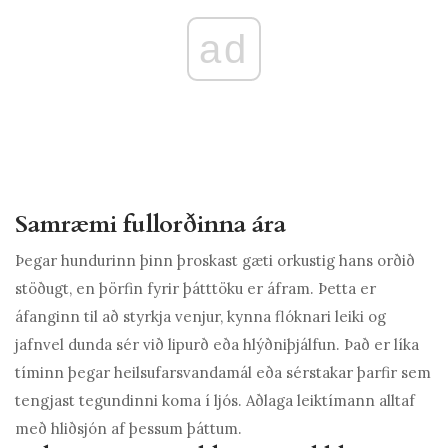
ad
Samræmi fullorðinna ára
Þegar hundurinn þinn þroskast gæti orkustig hans orðið
stöðugt, en þörfin fyrir þátttöku er áfram. Þetta er
áfanginn til að styrkja venjur, kynna flóknari leiki og
jafnvel dunda sér við lipurð eða hlýðniþjálfun. Það er líka
tíminn þegar heilsufarsvandamál eða sérstakar þarfir sem
tengjast tegundinni koma í ljós. Aðlaga leiktímann alltaf
með hliðsjón af þessum þáttum.