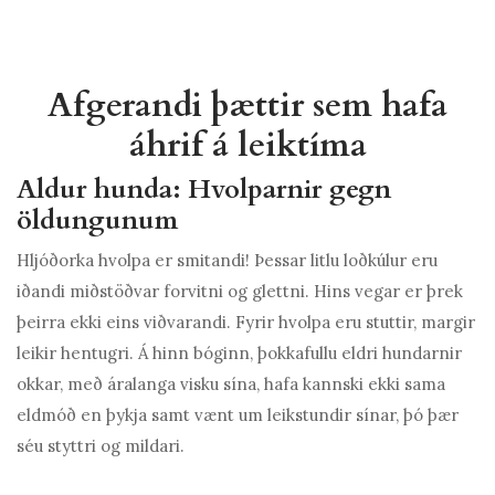
Afgerandi þættir sem hafa
áhrif á leiktíma
Aldur hunda: Hvolparnir gegn
öldungunum
Hljóðorka hvolpa er smitandi! Þessar litlu loðkúlur eru
iðandi miðstöðvar forvitni og glettni. Hins vegar er þrek
þeirra ekki eins viðvarandi. Fyrir hvolpa eru stuttir, margir
leikir hentugri. Á hinn bóginn, þokkafullu eldri hundarnir
okkar, með áralanga visku sína, hafa kannski ekki sama
eldmóð en þykja samt vænt um leikstundir sínar, þó þær
séu styttri og mildari.