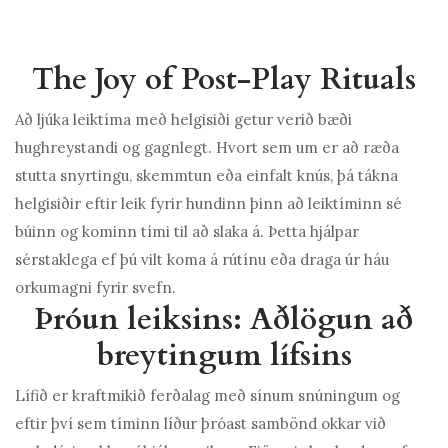
The Joy of Post-Play Rituals
Að ljúka leiktíma með helgisiði getur verið bæði
hughreystandi og gagnlegt. Hvort sem um er að ræða
stutta snyrtingu, skemmtun eða einfalt knús, þá tákna
helgisiðir eftir leik fyrir hundinn þinn að leiktíminn sé
búinn og kominn tími til að slaka á. Þetta hjálpar
sérstaklega ef þú vilt koma á rútínu eða draga úr háu
orkumagni fyrir svefn.
Þróun leiksins: Aðlögun að
breytingum lífsins
Lífið er kraftmikið ferðalag með sínum snúningum og
eftir því sem tíminn líður þróast sambönd okkar við