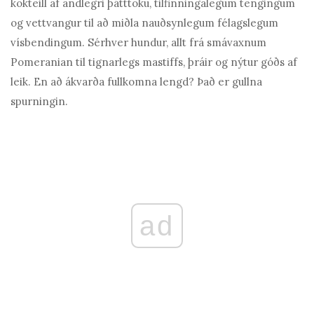
kokteill af andlegri þátttöku, tilfinningalegum tengingum
og vettvangur til að miðla nauðsynlegum félagslegum
vísbendingum. Sérhver hundur, allt frá smávaxnum
Pomeranian til tignarlegs mastiffs, þráir og nýtur góðs af
leik. En að ákvarða fullkomna lengd? Það er gullna
spurningin.
ad