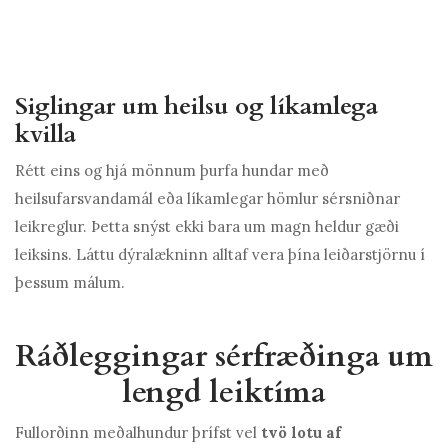
Siglingar um heilsu og líkamlega
kvilla
Rétt eins og hjá mönnum þurfa hundar með
heilsufarsvandamál eða líkamlegar hömlur sérsniðnar
leikreglur. Þetta snýst ekki bara um magn heldur gæði
leiksins. Láttu dýralækninn alltaf vera þína leiðarstjörnu í
þessum málum.
Ráðleggingar sérfræðinga um
lengd leiktíma
Fullorðinn meðalhundur þrífst vel
tvö lotu af