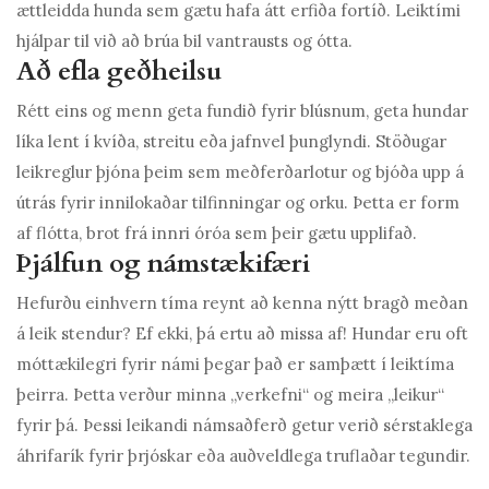
ættleidda hunda sem gætu hafa átt erfiða fortíð. Leiktími
hjálpar til við að brúa bil vantrausts og ótta.
Að efla geðheilsu
Rétt eins og menn geta fundið fyrir blúsnum, geta hundar
líka lent í kvíða, streitu eða jafnvel þunglyndi. Stöðugar
leikreglur þjóna þeim sem meðferðarlotur og bjóða upp á
útrás fyrir innilokaðar tilfinningar og orku. Þetta er form
af flótta, brot frá innri óróa sem þeir gætu upplifað.
Þjálfun og námstækifæri
Hefurðu einhvern tíma reynt að kenna nýtt bragð meðan
á leik stendur? Ef ekki, þá ertu að missa af! Hundar eru oft
móttækilegri fyrir námi þegar það er samþætt í leiktíma
þeirra. Þetta verður minna „verkefni“ og meira „leikur“
fyrir þá. Þessi leikandi námsaðferð getur verið sérstaklega
áhrifarík fyrir þrjóskar eða auðveldlega truflaðar tegundir.