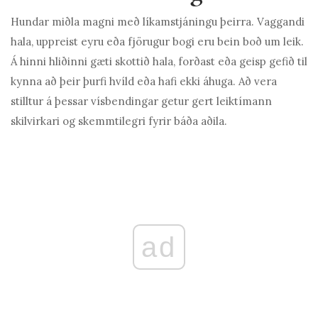
Hundar miðla magni með líkamstjáningu þeirra. Vaggandi
hala, uppreist eyru eða fjörugur bogi eru bein boð um leik.
Á hinni hliðinni gæti skottið hala, forðast eða geisp gefið til
kynna að þeir þurfi hvíld eða hafi ekki áhuga. Að vera
stilltur á þessar vísbendingar getur gert leiktímann
skilvirkari og skemmtilegri fyrir báða aðila.
ad