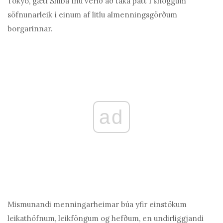
Tókýó, gæti Shiba Inu verið að taka þátt í snöggum
söfnunarleik í einum af litlu almenningsgörðum
borgarinnar.
ad
Mismunandi menningarheimar búa yfir einstökum
leikathöfnum, leikföngum og hefðum, en undirliggjandi