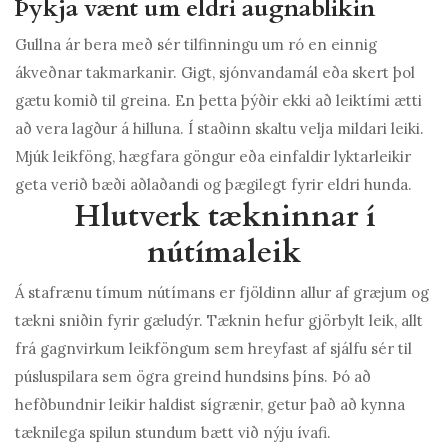
Þykja vænt um eldri augnablikin
Gullna ár bera með sér tilfinningu um ró en einnig
ákveðnar takmarkanir. Gigt, sjónvandamál eða skert þol
gætu komið til greina. En þetta þýðir ekki að leiktími ætti
að vera lagður á hilluna. Í staðinn skaltu velja mildari leiki.
Mjúk leikföng, hægfara göngur eða einfaldir lyktarleikir
geta verið bæði aðlaðandi og þægilegt fyrir eldri hunda.
Hlutverk tækninnar í
nútímaleik
Á stafrænu tímum nútímans er fjöldinn allur af græjum og
tækni sniðin fyrir gæludýr. Tæknin hefur gjörbylt leik, allt
frá gagnvirkum leikföngum sem hreyfast af sjálfu sér til
púsluspilara sem ögra greind hundsins þíns. Þó að
hefðbundnir leikir haldist sígrænir, getur það að kynna
tæknilega spilun stundum bætt við nýju ívafi.