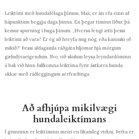
Leiktími með hundafélaga þínum, Max, er án efa einn af
hápunktum beggja daga þinna. En þegar tíminn líður, þá
kemur spurning í huga þínum: „Hversu lengi ætti þessi
leiktími að vara? Er ég að hreyfa mig nóg, eða kannski of
mikið?' Þessi aldagamla ráðgáta hljómar hjá mörgum
gæludýraeigendum. Svo, við skulum leysa leyndardóminn
á bak við hinn fullkomna leiktíma fyrir ástkæra hunda
okkar með ráðleggingum sérfræðinga.
Að afhjúpa mikilvægi
hundaleiktímans
Í grunninn er leiktíminn meiri en líkamleg virkni. Þetta er