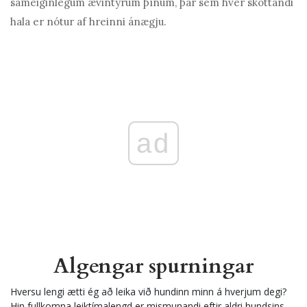
sameiginlegum ævintýrum þínum, þar sem hver skottandi
hala er nótur af hreinni ánægju.
ad
Algengar spurningar
Hversu lengi ætti ég að leika við hundinn minn á hverjum degi?
Hin fullkomna leiktímalengd er mismunandi eftir aldri hundsins