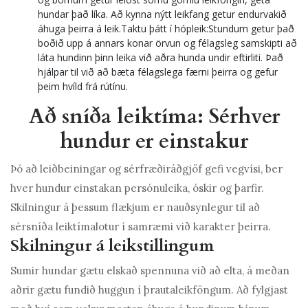
hundar það líka. Að kynna nýtt leikfang getur endurvakið
áhuga þeirra á leik.Taktu þátt í hópleik:Stundum getur það
boðið upp á annars konar örvun og félagsleg samskipti að
láta hundinn þinn leika við aðra hunda undir eftirliti. Það
hjálpar til við að bæta félagslega færni þeirra og gefur
þeim hvíld frá rútínu.
Að sníða leiktíma: Sérhver
hundur er einstakur
Þó að leiðbeiningar og sérfræðiráðgjöf gefi vegvísi, ber
hver hundur einstakan persónuleika, óskir og þarfir.
Skilningur á þessum flækjum er nauðsynlegur til að
sérsníða leiktímalotur í samræmi við karakter þeirra.
Skilningur á leikstillingum
Sumir hundar gætu elskað spennuna við að elta, á meðan
aðrir gætu fundið huggun í þrautaleikföngum. Að fylgjast