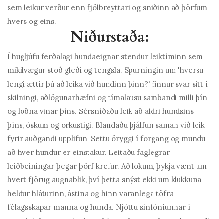
sem leikur verður enn fjölbreyttari og sniðinn að þörfum
hvers og eins.
Niðurstaða:
Í hugljúfu ferðalagi hundaeignar stendur leiktíminn sem
mikilvægur stoð gleði og tengsla. Spurningin um 'hversu
lengi ættir þú að leika við hundinn þinn?' finnur svar sitt í
skilningi, aðlögunarhæfni og tímalausu sambandi milli þín
og loðna vinar þíns. Sérsníðaðu leik að aldri hundsins
þíns, óskum og orkustigi. Blandaðu þjálfun saman við leik
fyrir auðgandi upplifun. Settu öryggi í forgang og mundu
að hver hundur er einstakur. Leitaðu faglegrar
leiðbeiningar þegar þörf krefur. Að lokum, þykja vænt um
hvert fjörug augnablik, því þetta snýst ekki um klukkuna
heldur hláturinn, ástina og hinn varanlega töfra
félagsskapar manna og hunda. Njóttu sinfóníunnar í