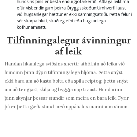
hundsins þíns er besta endurgjöfarkerfið. Aðlaga leiktíma
eftir vísbendingum þeirra.Öryggisskoðun:Umhverfi laust
við hugsanlegar hættur er ekki samningsatriði. Þetta felur í
sér skarpa hluti, skaðleg efni eða hugsanlega
köfnunarhættu.
Tilfinningalegur ávinningur
af leik
Handan líkamlega sviðsins snertir athöfnin að leika við
hundinn þinn dýpri tilfinningalega hljóma. Þetta snýst
ekki bara um að kasta bolta eða spila reiptog; þetta snýst
um að tengjast, skilja og byggja upp traust. Hundurinn
þinn skynjar þessar stundir sem meira en bara leik. Fyrir
þá er þetta gæðastund með uppáhalds manninum sínum.