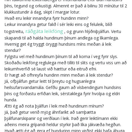
þíns, tegund og orkustigi. Almennt er það á bilinu 30 mínútur til 2
klukkustundir á dag, skipt í margar lotur.
Hvað eru leikir innandyra fyrir hundinn minn?
Leikur innandyra getur falið í sér leiki eins og feluleik, blíð
ráðgáta leikföng
togstreitu,
, og grunn hlýðniþjálfun. Vertu
skapandi til að halda hundinum þínum andlega og líkamlega.
Hvernig get ég tryggt öryggi hundsins míns meðan á leik
stendur?
Fylgstu vel með hundinum þínum til að koma í veg fyrir slys.
Skoðaðu leikföng reglulega með tilliti til slits og vertu viss um að
leikumhverfið sé laust við hættur eða eitruð efni.
Er hægt að ofhreyfa hundinn minn meðan á leik stendur?
Já, ofþjálfun getur leitt til þreytu og hugsanlegra
heilsufarsvandamála. Gefðu gaum að vísbendingum hundsins
þíns og forðastu erfiðan leik, sérstaklega fyrir hvolpa og eldri
hunda.
Ætti ég að nota þjálfun í leik með hundinum mínum?
Já, það getur verið mjög áhrifaríkt að samþætta
þjálfunarskipanir og verðlaun í leik. Það gerir leiktímann ekki
aðeins meira grípandi heldur styrkir það líka jákvæða hegðun.
Hvað ætti ég að gera ef hundurinn minn virðist ekki hafa áhuga