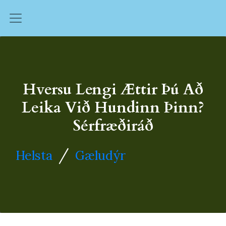
Hversu Lengi Ættir Þú Að
Leika Við Hundinn Þinn?
Sérfræðiráð
/
Helsta
Gæludýr