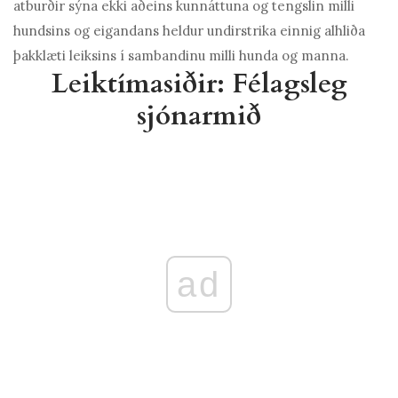
atburðir sýna ekki aðeins kunnáttuna og tengslin milli
hundsins og eigandans heldur undirstrika einnig alhliða
þakklæti leiksins í sambandinu milli hunda og manna.
Leiktímasiðir: Félagsleg
sjónarmið
ad