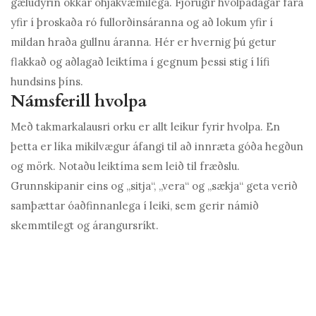
gæludýrin okkar óhjákvæmilega. Fjörugir hvolpadagar fara
yfir í þroskaða ró fullorðinsáranna og að lokum yfir í
mildan hraða gullnu áranna. Hér er hvernig þú getur
flakkað og aðlagað leiktíma í gegnum þessi stig í lífi
hundsins þíns.
Námsferill hvolpa
Með takmarkalausri orku er allt leikur fyrir hvolpa. En
þetta er líka mikilvægur áfangi til að innræta góða hegðun
og mörk. Notaðu leiktíma sem leið til fræðslu.
Grunnskipanir eins og „sitja“, „vera“ og „sækja“ geta verið
samþættar óaðfinnanlega í leiki, sem gerir námið
skemmtilegt og árangursríkt.